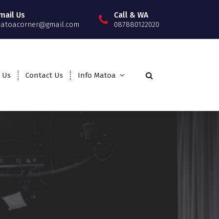
mail Us
Call & WA
atoacorner@gmail.com
087880122020
 Us
Contact Us
Info Matoa